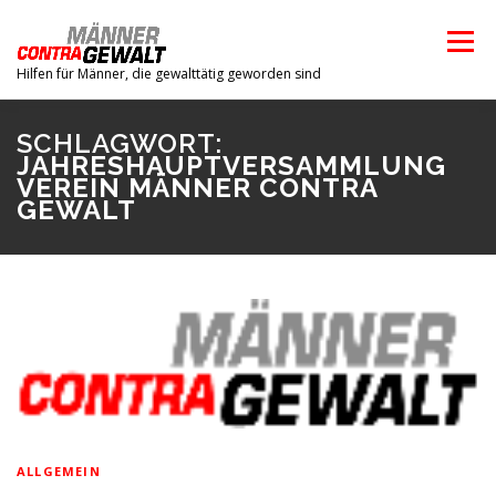
Zum
Inhalt
Menü
springen
Hilfen für Männer, die gewalttätig geworden sind
SCHLAGWORT:
HOME
WIR ÜBER UNS
ANTI-GEWALT
JAHRESHAUPTVERSAMMLUNG
VEREIN MÄNNER CONTRA
GEWALT
ANTI-AGGRESSIVITÄT
ALKOHOL UND GEWALT
TERMINE
FACHARTIKEL
ALLGEMEIN