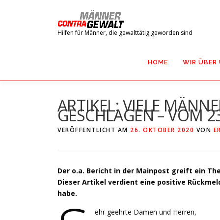
Zum
Inhalt
springen
Hilfen für Männer, die gewalttätig geworden sind
HOME
WIR ÜBER
ARTIKEL: VIELE MÄNN
GESCHLAGEN – VOM 23.
VERÖFFENTLICHT AM
26. OKTOBER 2020
VON
E
Der o.a. Bericht in der Mainpost greift ein T
Dieser Artikel verdient eine positive Rückmel
habe.
ehr geehrte Damen und Herren,