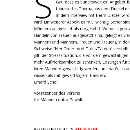
S
Gut, dass es bundesweit ein Angebot fü
tabuisiertes Thema aus dem Dunkel der
In dem Interview mit Herrn Dietzel wir
wird. Ein weiterer Aspekt ist m.E. wichtig: Sicher 
Männern ausgesetzt als umgekehrt. Wenn es geling
Handeln von Frauen ausgesetzt sind, gelingt es vi
Männern und Männern, Frauen und Frauen), in dene
Sichweise “Hier Opfer- dort Täter/Täterin” verstel
gilt, der Stresssituation, die vor dem gewalttätig
mehr Aufmerksamkeit zu schenken, Lösungen für b
ihren Männern gewalttätig werden, und natürlich auc
wissen als mit gewalttätigem Handeln.
Erhard Scholl
Vorsitzender des Vereins
für Männer contra Gewalt
VERÖFFENTLICHT IN
ALLGEMEIN