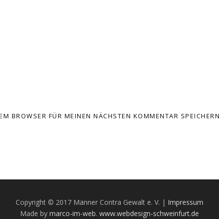
ESEM BROWSER FÜR MEINEN NÄCHSTEN KOMMENTAR SPEICHERN
Copyright © 2017 Männer Contra Gewalt e. V. |
Impressum
Made by
marco-im-web
.
www.webdesign-schweinfurt.de