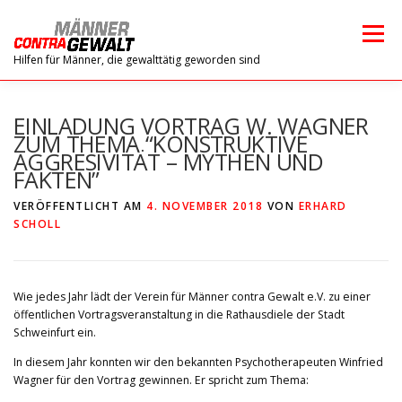
Zum
Inhalt
Menü
springen
Hilfen für Männer, die gewalttätig geworden sind
HOME
WIR ÜBER UNS
ANTI-GEWALT
EINLADUNG VORTRAG W. WAGNER
ZUM THEMA “KONSTRUKTIVE
AGGRESIVITÄT – MYTHEN UND
FAKTEN”
ANTI-AGGRESSIVITÄT
ALKOHOL UND GEWALT
VERÖFFENTLICHT AM
4. NOVEMBER 2018
VON
ERHARD
SCHOLL
TERMINE
FACHARTIKEL
Wie jedes Jahr lädt der Verein für Männer contra Gewalt e.V. zu einer
öffentlichen Vortragsveranstaltung in die Rathausdiele der Stadt
Schweinfurt ein.
In diesem Jahr konnten wir den bekannten Psychotherapeuten Winfried
Wagner für den Vortrag gewinnen. Er spricht zum Thema: